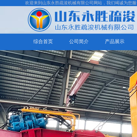
欢迎来到山东永胜疏浚机械有限公司网站，我们竭诚为您服
综合首页
公司简介
产品展示
挖
泥
割
清
草
抽
淤
保
沙
制
船
洁
船
砂
船
系
洗
列
沙