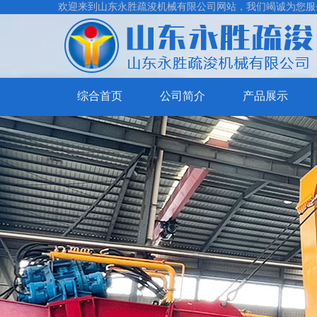
欢迎来到山东永胜疏浚机械有限公司网站，我们竭诚为您服
综合首页
公司简介
产品展示
挖
泥
割
清
草
抽
淤
保
沙
制
船
洁
船
砂
船
系
洗
列
沙