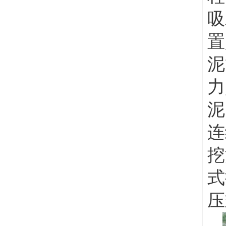
吸
置
泥
力
泥
连
挖
式
压